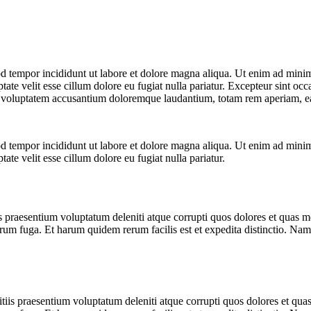
d tempor incididunt ut labore et dolore magna aliqua. Ut enim ad minim 
te velit esse cillum dolore eu fugiat nulla pariatur. Excepteur sint occa
it voluptatem accusantium doloremque laudantium, totam rem aperiam, eaqu
d tempor incididunt ut labore et dolore magna aliqua. Ut enim ad minim 
te velit esse cillum dolore eu fugiat nulla pariatur.
 praesentium voluptatum deleniti atque corrupti quos dolores et quas mol
lorum fuga. Et harum quidem rerum facilis est et expedita distinctio. Na
iis praesentium voluptatum deleniti atque corrupti quos dolores et quas 