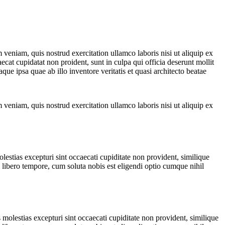
veniam, quis nostrud exercitation ullamco laboris nisi ut aliquip ex
ecat cupidatat non proident, sunt in culpa qui officia deserunt mollit
e ipsa quae ab illo inventore veritatis et quasi architecto beatae
veniam, quis nostrud exercitation ullamco laboris nisi ut aliquip ex
estias excepturi sint occaecati cupiditate non provident, similique
m libero tempore, cum soluta nobis est eligendi optio cumque nihil
molestias excepturi sint occaecati cupiditate non provident, similique