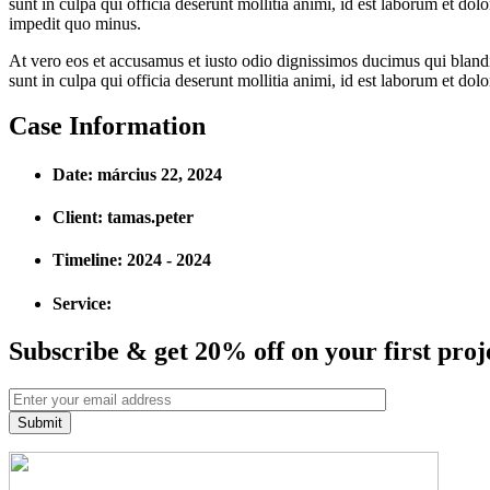
sunt in culpa qui officia deserunt mollitia animi, id est laborum et do
impedit quo minus.
At vero eos et accusamus et iusto odio dignissimos ducimus qui blandit
sunt in culpa qui officia deserunt mollitia animi, id est laborum et do
Case Information
Date:
március 22, 2024
Client:
tamas.peter
Timeline:
2024 - 2024
Service:
Subscribe & get 20% off on your first proj
Submit