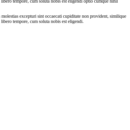
m libero tempore, cum soluta nobis est eligendi optio cumque nihil
molestias excepturi sint occaecati cupiditate non provident, similique
 libero tempore, cum soluta nobis est eligendi.