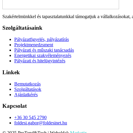
Szakértelmünkkel és tapasztalatunkkal támogatjuk a vállalkozásokat, 
Szolgáltatásaink
Pályázatfigyelés, pályázatírás
Projektmenedzsment
Pályázati és műszaki tanácsadás
Energetikai szakvéleményezés
Pályázati és hitelügyintézés
Linkek
Bemutatkozás
Szolgáltatások
Ajánlatkérés
Kapcsolat
+36 30 545 2790
foldesi.gabor@foldesinet.hu
© 2025 ProTend&Tech | Weboldal:
Marketix