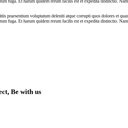
lorum fuga. Et harum quidem rerum facilis est et expedita distinctio. Na
iis praesentium voluptatum deleniti atque corrupti quos dolores et quas 
lorum fuga. Et harum quidem rerum facilis est et expedita distinctio. Nam
ect,
Be with us